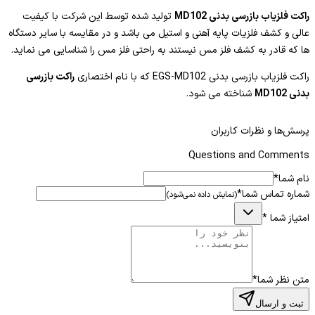
راکت فلزیاب بازرسی بدنی MD102
تولید شده توسط این شرکت با کیفیت
عالی و کشف فلزیات پایه آهنی و استیل می باشد و در مقایسه با سایر دستگاه
ها که قادر به کشف فلز مس نیستند به راحتی فلز مس را شناسایی می نماید.
راکت فلزیاب بازرسی بدنی EGS-MD102 که با نام اختصاری
راکت بازرسی
بدنی MD102
شناخته می شود.
گیت بازرسی بدنی و
راکت موبایل یاب بازرسی بدنی
تولید شده در این شرکت
پرسش‌ها و نظرات کاربران
اعتماد شما را در بازرسی چندین برابر می نماید.
Questions and Comments
گمان و باور عمومی بر این است که قیمت بالاتر نشانه کیفیت بهتر می باشد.
نام شما
*
ما در اینجا اعلام می کنیم راکت های بازرسی تولید شده در شرکت انطباق
شماره تماس شما
*
(نمایش داده نمی‌شود)
گستر سپهر دارای بهترین کیفیت و با حساسیت بالا هستند.
امتیاز شما
*
و به ادعای بسیاری از مشتریان حتی در مقایسه با دستگاه هایی با چند برابر
قیمت دارای کیفیت بالاتری می باشند چرا که این شرکت در تولید محصولات
سود حداقلی و فروش بیشتر را مد نظر دارد و همچنین راکت های بازرسی این
شرکت با 18 ماه گارانتی معتبر به همه مشتریان عرضه می گردد.
متن نظر شما
*
ثبت و ارسال