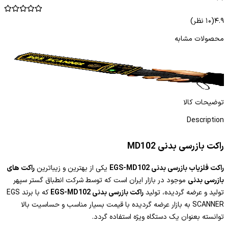
۴.۹
(
۱۰
نظر)
محصولات مشابه
راکت فلزیاب بازرسی بدنی EGS-MD101
را
ادامه مطلب
توضیحات کالا
Description
راکت بازرسی بدنی MD102
راکت فلزیاب بازرسی بدنی EGS-MD102
یکی از بهترین و زیباترین
راکت های
بازرسی بدنی
موجود در بازار ایران است که توسط شرکت انطباق گستر سپهر
تولید و عرضه گردیده، تولید
راکت بازرسی بدنی EGS-MD102
که با برند EGS
SCANNER به بازار عرضه گردیده با قیمت بسیار مناسب و حساسیت بالا
توانسته بعنوان یک دستگاه ویژه استفاده گردد.