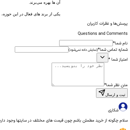
.
آن‌ ها بهره می‌برند
یکی از برند های فعال در این حوزه،
جلب کند. در میان محصولات این برند
پرسش‌ها و نظرات کاربران
Questions and Comments
طراحی و ساختار ظاهری
نام شما
*
o
شماره تماس شما
*
یکی از اولین نکاتی که در برخورد با
(نمایش داده نمی‌شود)
پوشش لاستیکی طراحی شده تا در بر
امتیاز شما
*
وزن سبک و تعادل مناسب باع
طراحی اهرمی بخش عدسی و دک
متن نظر شما
*
مقاومت در برابر شرایط جوی:
ثبت و ارسال
فناوری دید در شب
شکاری
ویژگی اصلی این محصول، توانایی د
سلام چگونه از خرید مطمئن باشم چون قیمت های مختلف در سایتها وجود دار
مشاهده محیط در شب را فراهم می‌ک