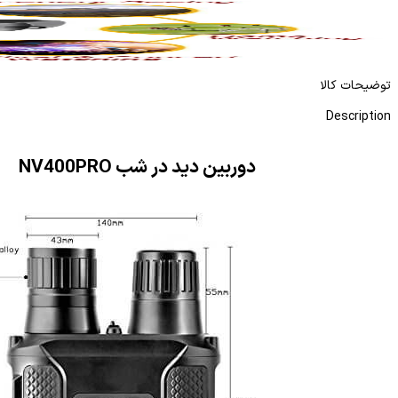
دوربین دید در شب NV2270
ادامه مطلب
توضیحات کالا
Description
دوربین دید در شب NV400PRO