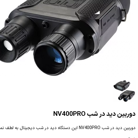
دوربین دید در شب NV400PRO
دوربین دید در شب NV400PRO این دستگاه دید در شب دیجیتال به لطف نمایشگر بزرگ و مشاهده با هر دو چشم، سطح بالایی از راحتی مشاهده را ارائه می دهد. به دلیل طراحی دیجیتال، به نوردهی بیش از حد حساس نیست.